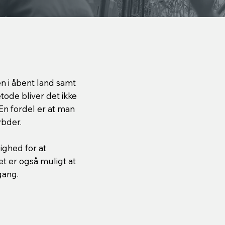
en i åbent land samt
ode bliver det ikke
En fordel er at man
ybder.
ghed for at
t er også muligt at
gang.