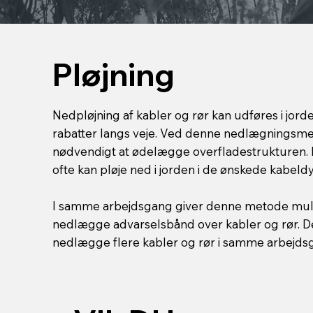
Pløjning
Nedpløjning af kabler og rør kan udføres i jord
rabatter langs veje. Ved denne nedlægningsmet
nødvendigt at ødelægge overfladestrukturen. 
ofte kan pløje ned i jorden i de ønskede kabeld
I samme arbejdsgang giver denne metode muli
nedlægge advarselsbånd over kabler og rør. De
nedlægge flere kabler og rør i samme arbejds