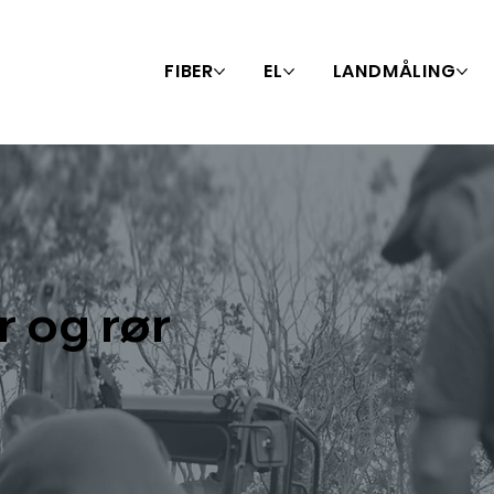
FIBER
EL
LANDMÅLING
r og rør