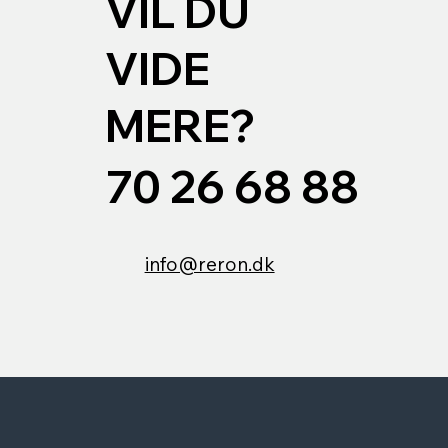
VIL DU
VIDE
MERE?
70 26 68 88
info@reron.dk